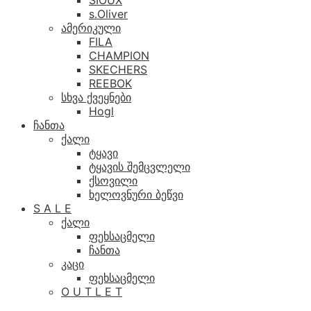
SIOUX
s.Oliver
ამერიკული
FILA
CHAMPION
SKECHERS
REEBOK
სხვა ქვეყნები
Hogl
ჩანთა
ქალი
ტყავი
ტყავის შემცვლელი
ქსოვილი
ხელოვნური ბეწვი
S A L E
ქალი
ფეხსაცმელი
ჩანთა
კაცი
ფეხსაცმელი
O U T L E T