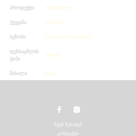
პროდუქტი
ფეხსაცმელი
ქვეყანა
გერმანია
სეზონი
გაზაფხული – ზაფხული
ფეხსაცმლის
ქუსლზე
ტიპი
მასალა
ტყავი
ჩვენ შესახებ
კონტაქტი