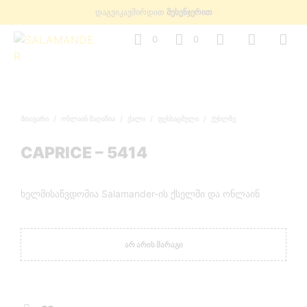
დაგვიკავშირდით
მესენჯერით
0
0
ᲛᲗᲐᲕᲐᲠᲘ
/
ᲝᲜᲚᲐᲘᲜ ᲛᲐᲦᲐᲖᲘᲐ
/
ᲥᲐᲚᲘ
/
ᲤᲔᲮᲡᲐᲪᲛᲔᲚᲘ
/
ᲥᲣᲡᲚᲖᲔ
CAPRICE – 5414
ხელმისაწვდომია Salamander-ის ქსელში და ონლაინ
ᲐᲠ ᲐᲠᲘᲡ ᲛᲐᲠᲐᲒᲘ