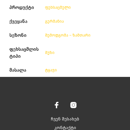
პროდუქტი
ფეხსაცმელი
ქვეყანა
გერმანია
სეზონი
შემოდგომა – ზამთარი
ფეხსაცმლის
შუზი
ტიპი
მასალა
ტყავი
ჩვენ შესახებ
კონტაქტი