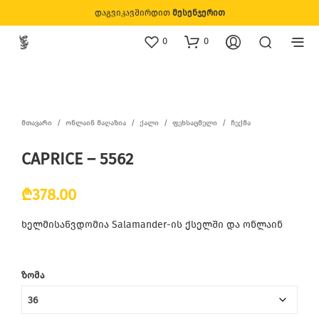
დაგვიკავშირდით
მესენჯერით
0
0
ᲛᲗᲐᲕᲐᲠᲘ
/
ᲝᲜᲚᲐᲘᲜ ᲛᲐᲦᲐᲖᲘᲐ
/
ᲥᲐᲚᲘ
/
ᲤᲔᲮᲡᲐᲪᲛᲔᲚᲘ
/
ᲩᲔᲥᲛᲐ
CAPRICE – 5562
₾
378.00
ხელმისაწვდომია Salamander-ის ქსელში და ონლაინ
ᲖᲝᲛᲐ