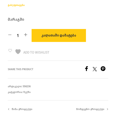
ᲒᲐᲡᲣᲤᲗᲐᲕᲔᲑᲐ
მარაგში
ᲙᲐᲚᲐᲗᲐᲨᲘ ᲓᲐᲛᲐᲢᲔᲑᲐ
ADD TO WISHLIST
SHARE THIS PRODUCT
ᲐᲠᲢᲘᲙᲣᲚᲘ:
556236
ᲙᲐᲢᲔᲒᲝᲠᲘᲐ:
ᲩᲔᲥᲛᲐ
ᲬᲘᲜᲐ ᲞᲠᲝᲓᲣᲥᲢᲘ
ᲛᲝᲛᲓᲔᲕᲜᲝ ᲞᲠᲝᲓᲣᲥᲢᲘ