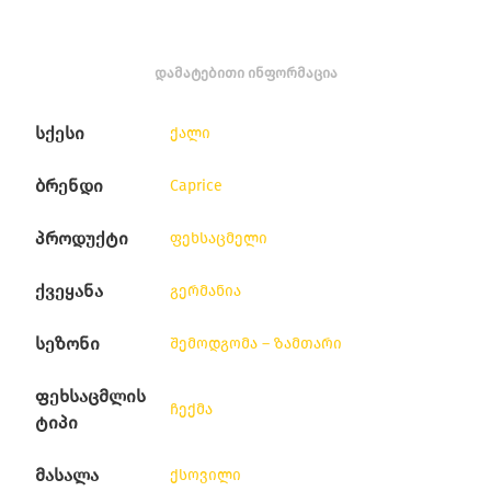
ᲓᲐᲛᲐᲢᲔᲑᲘᲗᲘ ᲘᲜᲤᲝᲠᲛᲐᲪᲘᲐ
სქესი
ქალი
ბრენდი
Caprice
პროდუქტი
ფეხსაცმელი
ქვეყანა
გერმანია
სეზონი
შემოდგომა – ზამთარი
ფეხსაცმლის
ჩექმა
ტიპი
მასალა
ქსოვილი