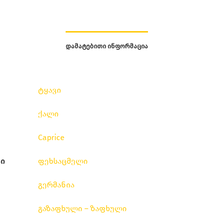
ᲓᲐᲛᲐᲢᲔᲑᲘᲗᲘ ᲘᲜᲤᲝᲠᲛᲐᲪᲘᲐ
ტყავი
ქალი
Caprice
ი
ფეხსაცმელი
გერმანია
გაზაფხული – ზაფხული