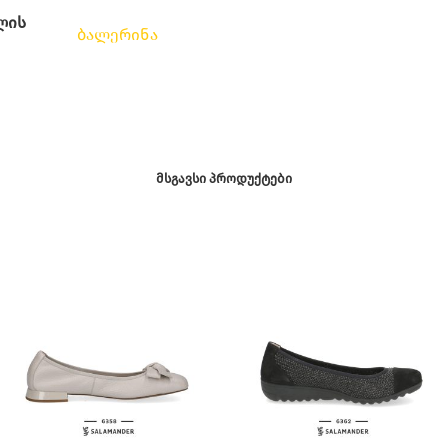
ლის
ბალერინა
ᲛᲡᲒᲐᲕᲡᲘ ᲞᲠᲝᲓᲣᲥᲢᲔᲑᲘ