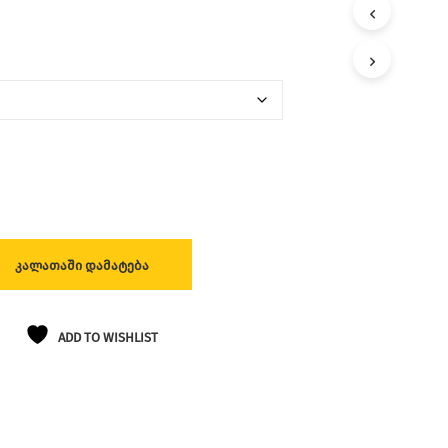
Ლ
Ა
Თ
Შ
Ი
Პ
Რ
Ო
Დ
Უ
Ქ
Ტ
Ე
Ბ
ᲙᲐᲚᲐᲗᲐᲨᲘ ᲓᲐᲛᲐᲢᲔᲑᲐ
Ი
Ა
Რ
Ა
ADD TO WISHLIST
Რ
Ი
Ს
.