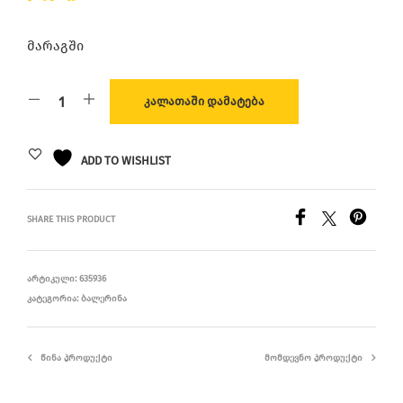
მარაგში
ᲙᲐᲚᲐᲗᲐᲨᲘ ᲓᲐᲛᲐᲢᲔᲑᲐ
ADD TO WISHLIST
SHARE THIS PRODUCT
ᲐᲠᲢᲘᲙᲣᲚᲘ:
635936
ᲙᲐᲢᲔᲒᲝᲠᲘᲐ:
ᲑᲐᲚᲔᲠᲘᲜᲐ
ᲬᲘᲜᲐ ᲞᲠᲝᲓᲣᲥᲢᲘ
ᲛᲝᲛᲓᲔᲕᲜᲝ ᲞᲠᲝᲓᲣᲥᲢᲘ