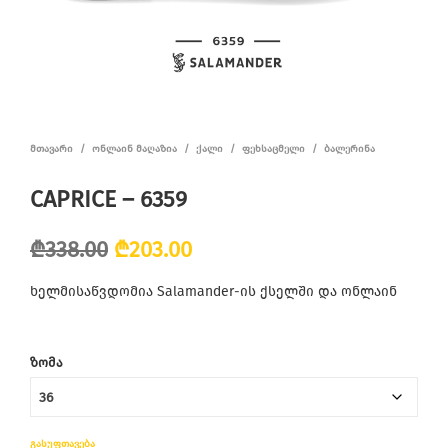
ᲛᲗᲐᲕᲐᲠᲘ
/
ᲝᲜᲚᲐᲘᲜ ᲛᲐᲦᲐᲖᲘᲐ
/
ᲥᲐᲚᲘ
/
ᲤᲔᲮᲡᲐᲪᲛᲔᲚᲘ
/
ᲑᲐᲚᲔᲠᲘᲜᲐ
CAPRICE – 6359
Original
Current
₾
338.00
₾
203.00
price
price
ხელმისაწვდომია Salamander-ის ქსელში და ონლაინ
was:
is:
₾338.00.
₾203.00.
ᲖᲝᲛᲐ
ᲒᲐᲡᲣᲤᲗᲐᲕᲔᲑᲐ