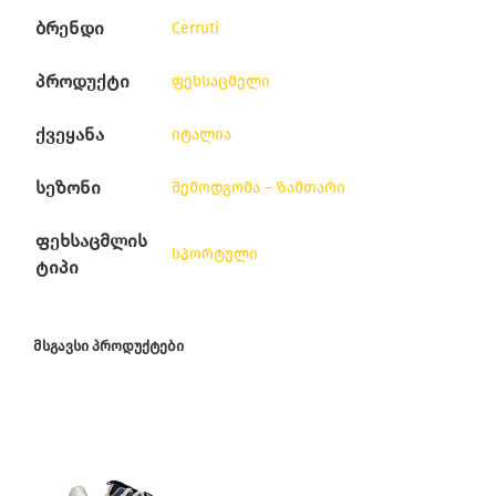
ბრენდი
Cerruti
პროდუქტი
ფეხსაცმელი
ქვეყანა
იტალია
სეზონი
შემოდგომა – ზამთარი
ფეხსაცმლის
სპორტული
ტიპი
ᲛᲡᲒᲐᲕᲡᲘ ᲞᲠᲝᲓᲣᲥᲢᲔᲑᲘ