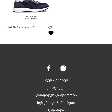
This
SALAMANDER – 8616
product
has
multiple
variants.
The
options
may
be
chosen
on
ჩვენ შესახებ
the
product
კონტაქტი
page
კონფიდენციალურობა
წესები და პირობები
გადახდა