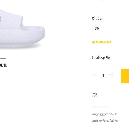
ᲖᲝᲛᲐ
ᲒᲐᲡᲣᲤᲗᲐᲕᲔᲑᲐ
მარაგში
ᲐᲠᲢᲘᲙᲣᲚᲘ:
629736
ᲙᲐᲢᲔᲒᲝᲠᲘᲐ:
ᲩᲣᲡᲢᲘ