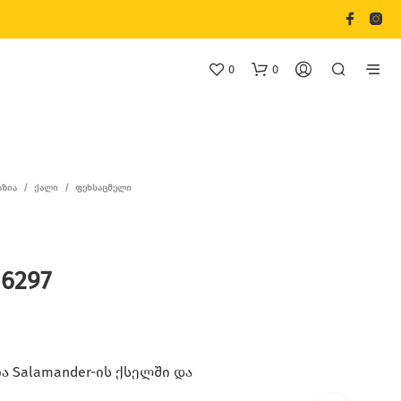
0
0
ᲐᲖᲘᲐ
/
ᲥᲐᲚᲘ
/
ᲤᲔᲮᲡᲐᲪᲛᲔᲚᲘ
 6297
Თ
Ქ
Ვ
Ე
Ნ
Კ
 Salamander-ის ქსელში და
Ა