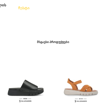
ლის
ჩუსტი
ᲛᲡᲒᲐᲕᲡᲘ ᲞᲠᲝᲓᲣᲥᲢᲔᲑᲘ