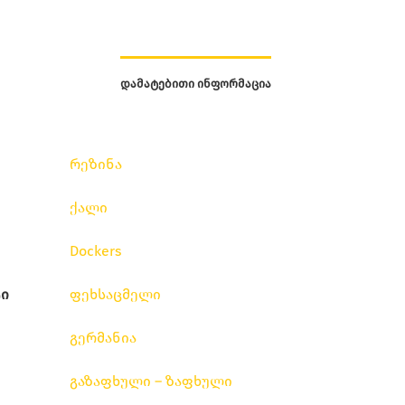
ᲓᲐᲛᲐᲢᲔᲑᲘᲗᲘ ᲘᲜᲤᲝᲠᲛᲐᲪᲘᲐ
რეზინა
ქალი
Dockers
ი
ფეხსაცმელი
გერმანია
გაზაფხული – ზაფხული