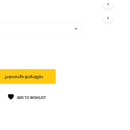
Ლ
Ა
Თ
Შ
Ი
Პ
Რ
Ო
Დ
Უ
Ქ
Ტ
Ე
Ბ
ᲙᲐᲚᲐᲗᲐᲨᲘ ᲓᲐᲛᲐᲢᲔᲑᲐ
Ი
Ა
Რ
Ა
ADD TO WISHLIST
Რ
Ი
Ს
.