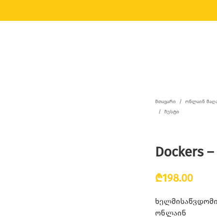
ᲛᲗᲐᲕᲐᲠᲘ
/
ᲝᲜᲚᲐᲘᲜ ᲛᲐᲦ
/
ᲩᲣᲡᲢᲘ
Dockers –
₾
198.00
ხელმისაწვდომია
ონლაინ