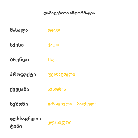
ᲓᲐᲛᲐᲢᲔᲑᲘᲗᲘ ᲘᲜᲤᲝᲠᲛᲐᲪᲘᲐ
მასალა
ტყავი
სქესი
ქალი
ბრენდი
Hogl
პროდუქტი
ფეხსაცმელი
ქვეყანა
ავსტრია
სეზონი
გაზაფხული – ზაფხული
ფეხსაცმლის
კლასიკური
ტიპი