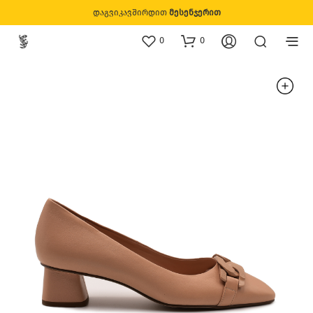
დაგვიკავშირდით
მესენჯერით
0
0