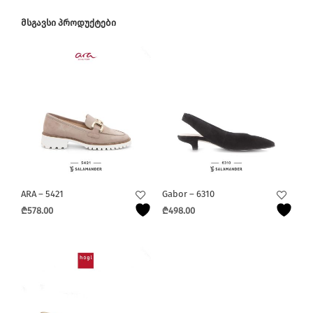
ᲛᲡᲒᲐᲕᲡᲘ ᲞᲠᲝᲓᲣᲥᲢᲔᲑᲘ
ARA – 5421
Gabor – 6310
₾
578.00
₾
498.00
This
This
product
product
has
has
multiple
multiple
variants.
variants.
The
The
options
options