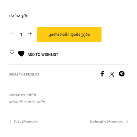
მარაგში
ᲙᲐᲚᲐᲗᲐᲨᲘ ᲓᲐᲛᲐᲢᲔᲑᲐ
ADD TO WISHLIST
SHARE THIS PRODUCT
ᲐᲠᲢᲘᲙᲣᲚᲘ:
448441
ᲙᲐᲢᲔᲒᲝᲠᲘᲐ:
ᲙᲚᲐᲡᲘᲙᲣᲠᲘ
ᲬᲘᲜᲐ ᲞᲠᲝᲓᲣᲥᲢᲘ
ᲛᲝᲛᲓᲔᲕᲜᲝ ᲞᲠᲝᲓᲣᲥᲢᲘ