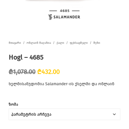
ᲛᲗᲐᲕᲐᲠᲘ
/
ᲝᲜᲚᲐᲘᲜ ᲛᲐᲦᲐᲖᲘᲐ
/
ᲥᲐᲚᲘ
/
ᲤᲔᲮᲡᲐᲪᲛᲔᲚᲘ
/
ᲨᲣᲖᲘ
Hogl – 4685
Original
Current
₾
1,078.00
₾
432.00
price
price
ხელმისაწვდომია Salamander-ის ქსელში და ონლაინ
was:
is:
₾1,078.00.
₾432.00.
ᲖᲝᲛᲐ