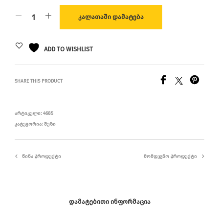
ᲙᲐᲚᲐᲗᲐᲨᲘ ᲓᲐᲛᲐᲢᲔᲑᲐ
ADD TO WISHLIST
SHARE THIS PRODUCT
ᲐᲠᲢᲘᲙᲣᲚᲘ:
4685
ᲙᲐᲢᲔᲒᲝᲠᲘᲐ:
ᲨᲣᲖᲘ
ᲬᲘᲜᲐ ᲞᲠᲝᲓᲣᲥᲢᲘ
ᲛᲝᲛᲓᲔᲕᲜᲝ ᲞᲠᲝᲓᲣᲥᲢᲘ
ᲓᲐᲛᲐᲢᲔᲑᲘᲗᲘ ᲘᲜᲤᲝᲠᲛᲐᲪᲘᲐ