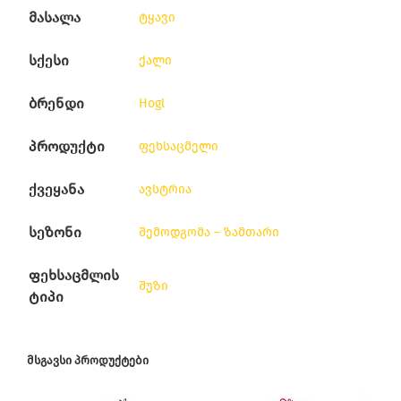
მასალა
ტყავი
სქესი
ქალი
ბრენდი
Hogl
პროდუქტი
ფეხსაცმელი
ქვეყანა
ავსტრია
სეზონი
შემოდგომა – ზამთარი
ფეხსაცმლის
შუზი
ტიპი
ᲛᲡᲒᲐᲕᲡᲘ ᲞᲠᲝᲓᲣᲥᲢᲔᲑᲘ