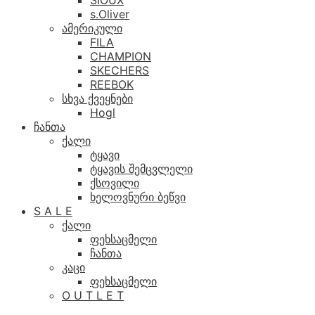
SIOUX
s.Oliver
ამერიკული
FILA
CHAMPION
SKECHERS
REEBOK
სხვა ქვეყნები
Hogl
ჩანთა
ქალი
ტყავი
ტყავის შემცვლელი
ქსოვილი
ხელოვნური ბეწვი
S A L E
ქალი
ფეხსაცმელი
ჩანთა
კაცი
ფეხსაცმელი
O U T L E T