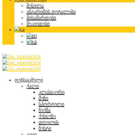
შესვლა
ანგარიშის დეტალები
მისამართები
შეკვეთები
ფეხსაცმელი
ქალი
კლასიკური
შუზი
სპორტული
ჩექმა
ქუსლზე
თოვლის
ჩუსტი
კაცი