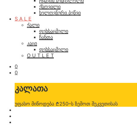
ტყავის შემცვლელი
ქსოვილი
ხელოვნური ბეწვი
S A L E
ქალი
ფეხსაცმელი
ჩანთა
კაცი
ფეხსაცმელი
O U T L E T
0
0
კალათა
უფასო მიწოდება ₾250–ს ზემოთ შეკვეთისას