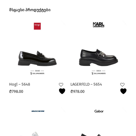
ᲛᲡᲒᲐᲕᲡᲘ ᲞᲠᲝᲓᲣᲥᲢᲔᲑᲘ
Hogl – 5648
LAGERFELD – 5654
₾
798.00
₾
978.00
This
This
product
product
has
has
multiple
multiple
variants.
variants.
The
The
options
options