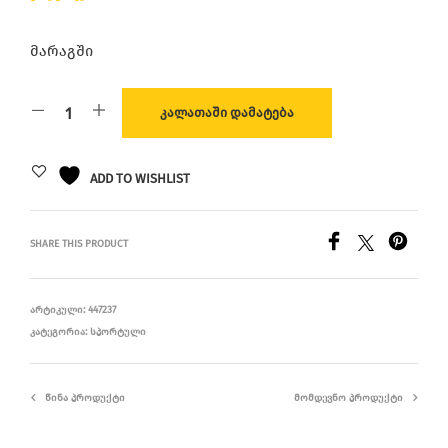
მარაგში
ᲙᲐᲚᲐᲗᲐᲨᲘ ᲓᲐᲛᲐᲢᲔᲑᲐ
ADD TO WISHLIST
SHARE THIS PRODUCT
ᲐᲠᲢᲘᲙᲣᲚᲘ:
447237
ᲙᲐᲢᲔᲒᲝᲠᲘᲐ:
ᲡᲞᲝᲠᲢᲣᲚᲘ
ᲬᲘᲜᲐ ᲞᲠᲝᲓᲣᲥᲢᲘ
ᲛᲝᲛᲓᲔᲕᲜᲝ ᲞᲠᲝᲓᲣᲥᲢᲘ