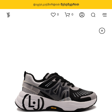
დაგვიკავშირდით
მესენჯერით
0
0