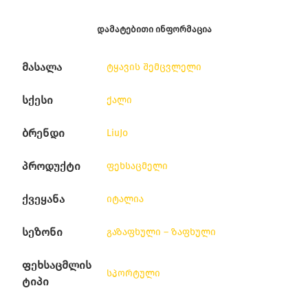
ᲓᲐᲛᲐᲢᲔᲑᲘᲗᲘ ᲘᲜᲤᲝᲠᲛᲐᲪᲘᲐ
მასალა
ტყავის შემცვლელი
სქესი
ქალი
ბრენდი
LiuJo
პროდუქტი
ფეხსაცმელი
ქვეყანა
იტალია
სეზონი
გაზაფხული – ზაფხული
ფეხსაცმლის
სპორტული
ტიპი