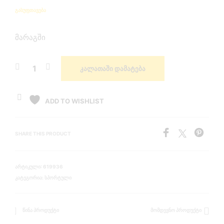
ᲒᲐᲡᲣᲤᲗᲐᲕᲔᲑᲐ
მარაგში
ᲙᲐᲚᲐᲗᲐᲨᲘ ᲓᲐᲛᲐᲢᲔᲑᲐ
ADD TO WISHLIST
SHARE THIS PRODUCT
ᲐᲠᲢᲘᲙᲣᲚᲘ:
619936
ᲙᲐᲢᲔᲒᲝᲠᲘᲐ:
ᲡᲞᲝᲠᲢᲣᲚᲘ
ᲬᲘᲜᲐ ᲞᲠᲝᲓᲣᲥᲢᲘ
ᲛᲝᲛᲓᲔᲕᲜᲝ ᲞᲠᲝᲓᲣᲥᲢᲘ