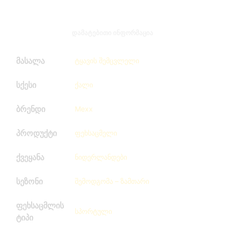
ᲓᲐᲛᲐᲢᲔᲑᲘᲗᲘ ᲘᲜᲤᲝᲠᲛᲐᲪᲘᲐ
მასალა
ტყავის შემცვლელი
სქესი
ქალი
ბრენდი
Mexx
პროდუქტი
ფეხსაცმელი
ქვეყანა
ნიდერლანდები
სეზონი
შემოდგომა – ზამთარი
ფეხსაცმლის
სპორტული
ტიპი