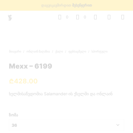
დაგვიკავშირდით
მესენჯერით
0
0
ᲛᲗᲐᲕᲐᲠᲘ
/
ᲝᲜᲚᲐᲘᲜ ᲛᲐᲦᲐᲖᲘᲐ
/
ᲥᲐᲚᲘ
/
ᲤᲔᲮᲡᲐᲪᲛᲔᲚᲘ
/
ᲡᲞᲝᲠᲢᲣᲚᲘ
Mexx – 6199
₾
428.00
ხელმისაწვდომია Salamander-ის ქსელში და ონლაინ
ᲖᲝᲛᲐ