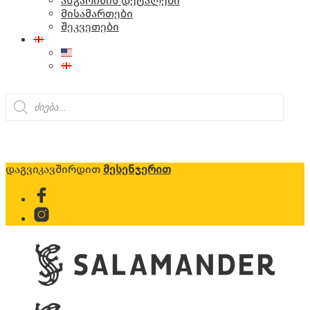
ანგარიშის დეტალები
მისამართები
შეკვეთები
Products
search
დაგვიკავშირდით
მესენჯერით