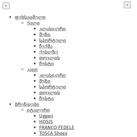
×
×
ფეხსაცმელი
ქალი
კლასიკური
შუზი
სპორტული
ჩექმა
ქუსლზე
თოვლის
ჩუსტი
კაცი
კლასიკური
შუზი
სპორტული
თოვლის
ჩუსტი
ბრენდები
იტალური
Uggari
HOSIS
FRANCO FEDELE
TOSCA Shoes