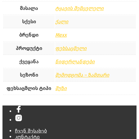
მასალა
ტყავის შემცვლელი
სქესი
ქალი
ბრენდი
Mexx
პროდუქტი
ფეხსაცმელი
ქვეყანა
ნიდერლანდები
სეზონი
შემოდგომა – ზამთარი
ფეხსაცმლის ტიპი
შუზი
ჩვენ შესახებ
კონტაქტი