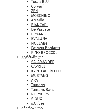
Tosca BLU
Corvari
ZEN
MOSCHINO
Arcadia
BIANCADI
De Pascale
ERMANS
EVALUNA
NOCLAIM
Patrizia Bonfanti
PINO BROCCOLI
გერმანული
SALAMANDER
CAPRICE
KARL LAGERFELD
MUSTANG
ARA
Tamaris
Tamaris Bags
RECYKERS
SIOUX
s.Oliver
ამერიკული