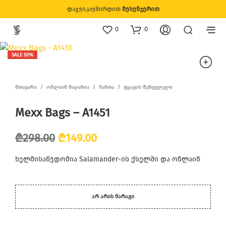
დაგვიკავშირდით
მესენჯერით
0
0
SALE 50%
ᲛᲗᲐᲕᲐᲠᲘ
/
ᲝᲜᲚᲐᲘᲜ ᲛᲐᲦᲐᲖᲘᲐ
/
ᲩᲐᲜᲗᲐ
/
ᲢᲧᲐᲕᲘᲡ ᲨᲔᲛᲪᲕᲚᲔᲚᲘ
Mexx Bags – A1451
Original
Current
₾
298.00
₾
149.00
price
price
ხელმისაწვდომია Salamander-ის ქსელში და ონლაინ
was:
is:
₾298.00.
₾149.00.
ᲐᲠ ᲐᲠᲘᲡ ᲛᲐᲠᲐᲒᲘ