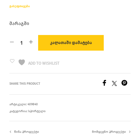
ᲒᲐᲡᲣᲤᲗᲐᲕᲔᲑᲐ
მარაგში
ᲙᲐᲚᲐᲗᲐᲨᲘ ᲓᲐᲛᲐᲢᲔᲑᲐ
ADD TO WISHLIST
SHARE THIS PRODUCT
ᲐᲠᲢᲘᲙᲣᲚᲘ:
409840
ᲙᲐᲢᲔᲒᲝᲠᲘᲐ:
ᲡᲞᲝᲠᲢᲣᲚᲘ
ᲬᲘᲜᲐ ᲞᲠᲝᲓᲣᲥᲢᲘ
ᲛᲝᲛᲓᲔᲕᲜᲝ ᲞᲠᲝᲓᲣᲥᲢᲘ