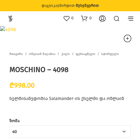
დაგვიკავშირდით
მესენჯერით
0
0
ᲛᲗᲐᲕᲐᲠᲘ
/
ᲝᲜᲚᲐᲘᲜ ᲛᲐᲦᲐᲖᲘᲐ
/
ᲥᲐᲚᲘ
/
ᲤᲔᲮᲡᲐᲪᲛᲔᲚᲘ
/
ᲡᲞᲝᲠᲢᲣᲚᲘ
MOSCHINO – 4098
₾
998.00
ხელმისაწვდომია Salamander-ის ქსელში და ონლაინ
ᲖᲝᲛᲐ