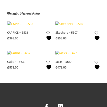
ᲛᲡᲒᲐᲕᲡᲘ ᲞᲠᲝᲓᲣᲥᲢᲔᲑᲘ
CAPRICE – 5533
Skechers – 5507
₾
398.00
₾
258.00
This
This
product
product
has
has
multiple
multiple
Gabor – 5634
Mexx – 5677
variants.
variants.
₾
578.00
₾
478.00
The
The
This
This
options
options
product
product
may
may
has
has
be
be
multiple
multiple
chosen
chosen
variants.
variants.
on
on
The
The
the
the
options
options
product
product