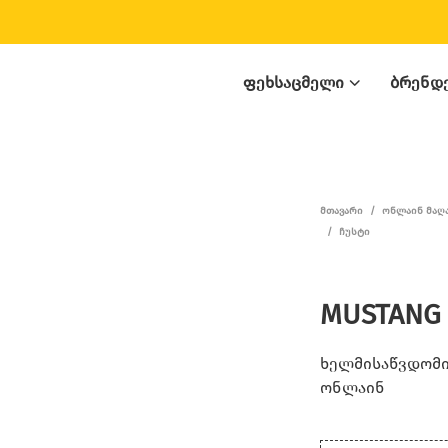
ᲤᲔᲮᲡᲐᲪᲛᲔᲚᲘ
ᲑᲠᲔᲜᲓ
ᲛᲗᲐᲕᲐᲠᲘ
/
ᲝᲜᲚᲐᲘᲜ ᲛᲐᲦ
/
ᲩᲣᲡᲢᲘ
MUSTANG 
ხელმისაწვდომია
ონლაინ