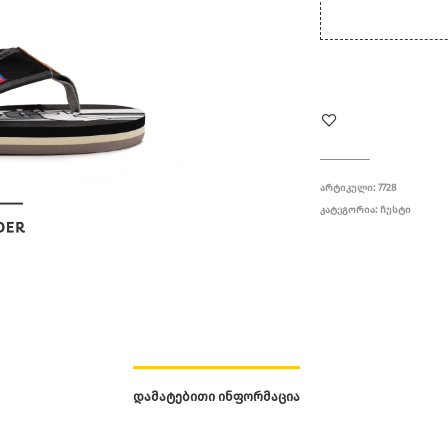
ᲐᲠᲢᲘᲙᲣᲚᲘ:
7728
ᲙᲐᲢᲔᲒᲝᲠᲘᲐ:
ᲩᲣᲡᲢᲘ
ᲓᲐᲛᲐᲢᲔᲑᲘᲗᲘ ᲘᲜᲤᲝᲠᲛᲐᲪᲘᲐ