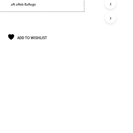
Ლ
ᲐᲠ ᲐᲠᲘᲡ ᲛᲐᲠᲐᲒᲘ
Ა
Თ
Შ
Ი
Პ
Რ
ADD TO WISHLIST
Ო
Დ
Უ
Ქ
Ტ
Ე
Ბ
Ი
Ა
Რ
Ა
Რ
Ი
Ს
.