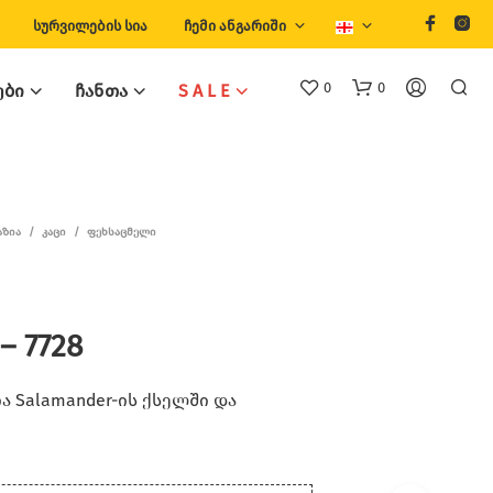
ᲡᲣᲠᲕᲘᲚᲔᲑᲘᲡ ᲡᲘᲐ
ᲩᲔᲛᲘ ᲐᲜᲒᲐᲠᲘᲨᲘ
0
0
ᲔᲑᲘ
ᲩᲐᲜᲗᲐ
S A L E
ᲐᲖᲘᲐ
/
ᲙᲐᲪᲘ
/
ᲤᲔᲮᲡᲐᲪᲛᲔᲚᲘ
– 7728
Თ
Ქ
Ვ
 Salamander-ის ქსელში და
Ე
Ნ
Კ
Ა