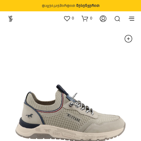
დაგვიკავშირდით
მესენჯერით
0
0