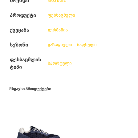
ბრენდი
MUSTANG
პროდუქტი
ფეხსაცმელი
ქვეყანა
გერმანია
სეზონი
გაზაფხული – ზაფხული
ფეხსაცმლის
სპორტული
ტიპი
ᲛᲡᲒᲐᲕᲡᲘ ᲞᲠᲝᲓᲣᲥᲢᲔᲑᲘ