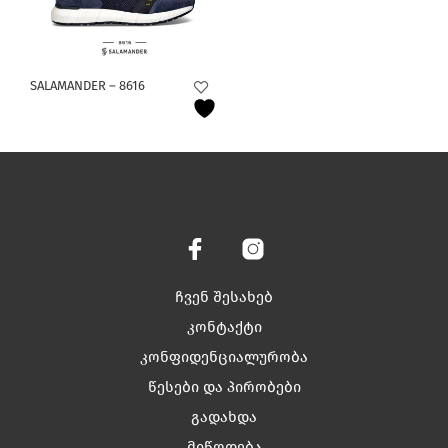
This
SALAMANDER – 8616
product
has
multiple
variants.
The
options
may
be
chosen
on
ჩვენ შესახებ
the
product
კონტაქტი
page
კონფიდენციალურობა
წესები და პირობები
გადახდა
მიწოდება