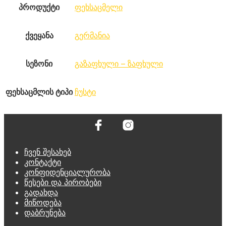
პროდუქტი
ფეხსაცმელი
ქვეყანა
გერმანია
სეზონი
გაზაფხული – ზაფხული
ფეხსაცმლის ტიპი
ჩუსტი
ჩვენ შესახებ
კონტაქტი
კონფიდენციალურობა
წესები და პირობები
გადახდა
მიწოდება
დაბრუნება