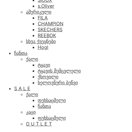
SIOUX
s.Oliver
ამერიკული
FILA
CHAMPION
SKECHERS
REEBOK
სხვა ქვეყნები
Hogl
ჩანთა
ქალი
ტყავი
ტყავის შემცვლელი
ქსოვილი
ხელოვნური ბეწვი
S A L E
ქალი
ფეხსაცმელი
ჩანთა
კაცი
ფეხსაცმელი
O U T L E T