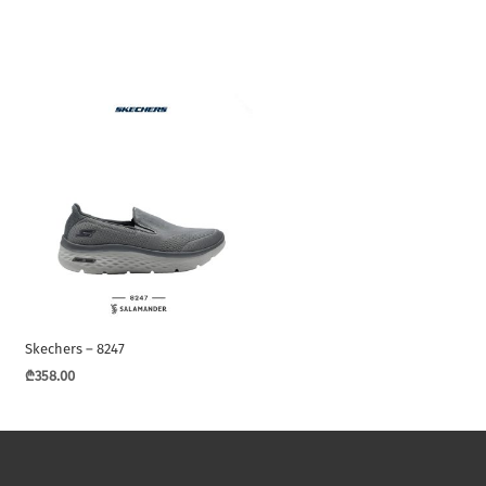
Skechers – 8247
₾
358.00
This
product
has
multiple