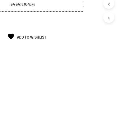
Ლ
ᲐᲠ ᲐᲠᲘᲡ ᲛᲐᲠᲐᲒᲘ
Ა
Თ
Შ
Ი
Პ
Რ
ADD TO WISHLIST
Ო
Დ
Უ
Ქ
Ტ
Ე
Ბ
Ი
Ა
Რ
Ა
Რ
Ი
Ს
.