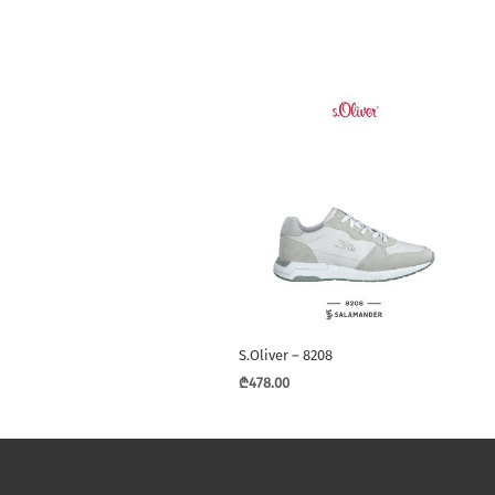
S.Oliver – 8208
₾
478.00
This
product
has
multiple