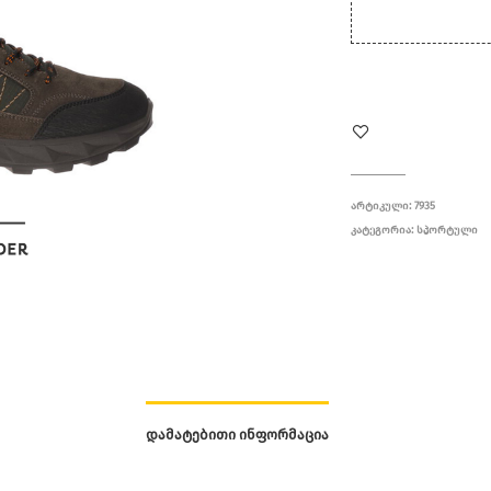
ᲐᲠᲢᲘᲙᲣᲚᲘ:
7935
ᲙᲐᲢᲔᲒᲝᲠᲘᲐ:
ᲡᲞᲝᲠᲢᲣᲚᲘ
ᲓᲐᲛᲐᲢᲔᲑᲘᲗᲘ ᲘᲜᲤᲝᲠᲛᲐᲪᲘᲐ