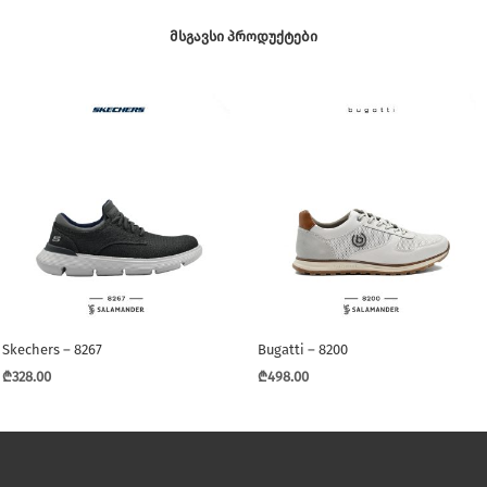
ᲛᲡᲒᲐᲕᲡᲘ ᲞᲠᲝᲓᲣᲥᲢᲔᲑᲘ
Skechers – 8267
Bugatti – 8200
₾
328.00
₾
498.00
This
This
product
product
has
has
multiple
multiple