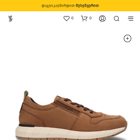
დაგვიკავშირდით
მესენჯერით
0
0