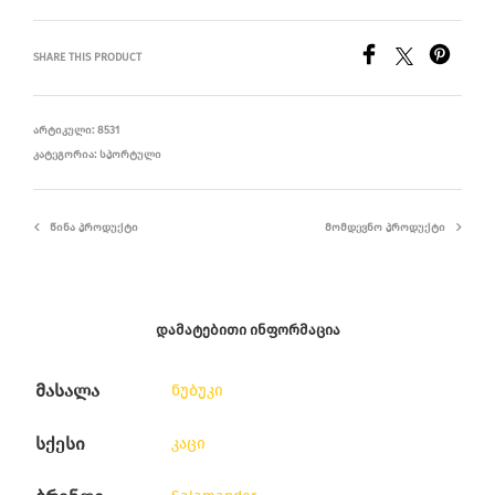
SHARE THIS PRODUCT
ᲐᲠᲢᲘᲙᲣᲚᲘ:
8531
ᲙᲐᲢᲔᲒᲝᲠᲘᲐ:
ᲡᲞᲝᲠᲢᲣᲚᲘ
ᲬᲘᲜᲐ ᲞᲠᲝᲓᲣᲥᲢᲘ
ᲛᲝᲛᲓᲔᲕᲜᲝ ᲞᲠᲝᲓᲣᲥᲢᲘ
ᲓᲐᲛᲐᲢᲔᲑᲘᲗᲘ ᲘᲜᲤᲝᲠᲛᲐᲪᲘᲐ
მასალა
ნუბუკი
სქესი
კაცი