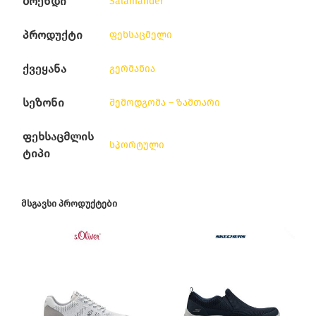
ბრენდი
Salamander
პროდუქტი
ფეხსაცმელი
ქვეყანა
გერმანია
სეზონი
შემოდგომა – ზამთარი
ფეხსაცმლის
სპორტული
ტიპი
ᲛᲡᲒᲐᲕᲡᲘ ᲞᲠᲝᲓᲣᲥᲢᲔᲑᲘ