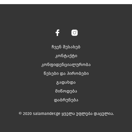
has
has
multiple
multiple
variants.
variants.
The
The
options
options
may
may
be
be
chosen
chosen
ჩვენ შესახებ
on
on
კონტაქტი
the
the
კონფიდენციალურობა
product
product
page
page
წესები და პირობები
გადახდა
მიწოდება
დაბრუნება
© 2020 salamander.ge ყველა უფლება დაცულია.