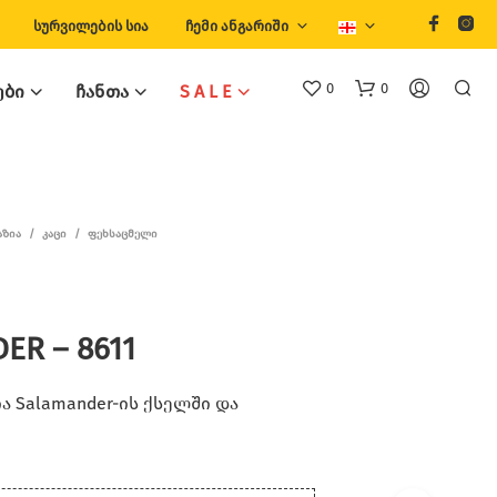
ᲡᲣᲠᲕᲘᲚᲔᲑᲘᲡ ᲡᲘᲐ
ᲩᲔᲛᲘ ᲐᲜᲒᲐᲠᲘᲨᲘ
0
0
ᲔᲑᲘ
ᲩᲐᲜᲗᲐ
S A L E
ᲐᲖᲘᲐ
/
ᲙᲐᲪᲘ
/
ᲤᲔᲮᲡᲐᲪᲛᲔᲚᲘ
ER – 8611
 Salamander-ის ქსელში და