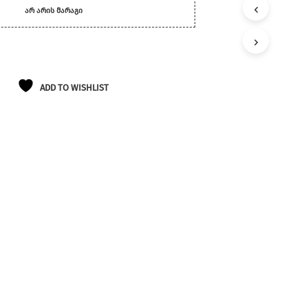
ᲐᲠ ᲐᲠᲘᲡ ᲛᲐᲠᲐᲒᲘ
ADD TO WISHLIST