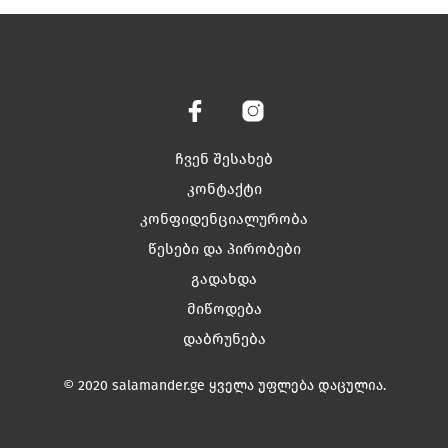
has
has
multiple
multiple
variants.
variants.
The
The
options
options
may
may
be
be
chosen
chosen
ჩვენ შესახებ
on
on
კონტაქტი
the
the
კონფიდენციალურობა
product
product
page
page
წესები და პირობები
გადახდა
მიწოდება
დაბრუნება
© 2020 salamander.ge ყველა უფლება დაცულია.