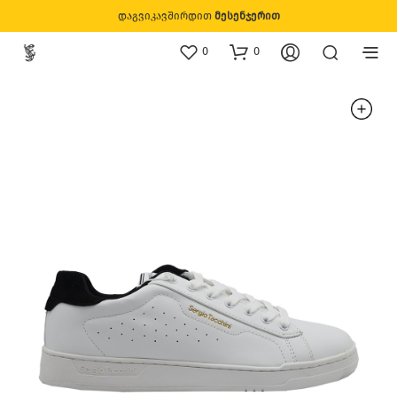
დაგვიკავშირდით
მესენჯერით
0
0