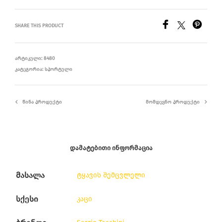
SHARE THIS PRODUCT
ᲐᲠᲢᲘᲙᲣᲚᲘ:
8480
ᲙᲐᲢᲔᲒᲝᲠᲘᲐ:
ᲡᲞᲝᲠᲢᲣᲚᲘ
ᲬᲘᲜᲐ ᲞᲠᲝᲓᲣᲥᲢᲘ
ᲛᲝᲛᲓᲔᲕᲜᲝ ᲞᲠᲝᲓᲣᲥᲢᲘ
ᲓᲐᲛᲐᲢᲔᲑᲘᲗᲘ ᲘᲜᲤᲝᲠᲛᲐᲪᲘᲐ
მასალა
ტყავის შემცვლელი
სქესი
კაცი