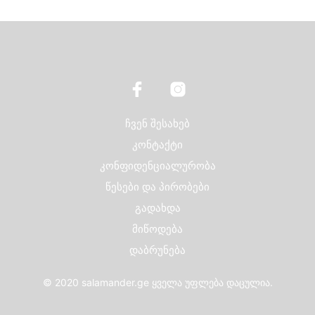
multiple
variants.
The
options
may
be
chosen
on
ჩვენ შესახებ
the
product
კონტაქტი
page
კონფიდენციალურობა
წესები და პირობები
გადახდა
მიწოდება
დაბრუნება
© 2020 salamander.ge ყველა უფლება დაცულია.