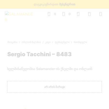
დაგვიკავშირდით
მესენჯერით
0
0
ᲛᲗᲐᲕᲐᲠᲘ
/
ᲝᲜᲚᲐᲘᲜ ᲛᲐᲦᲐᲖᲘᲐ
/
ᲙᲐᲪᲘ
/
ᲤᲔᲮᲡᲐᲪᲛᲔᲚᲘ
/
ᲡᲞᲝᲠᲢᲣᲚᲘ
Sergio Tacchini – 8483
ხელმისაწვდომია Salamander-ის ქსელში და ონლაინ
ᲐᲠ ᲐᲠᲘᲡ ᲛᲐᲠᲐᲒᲘ