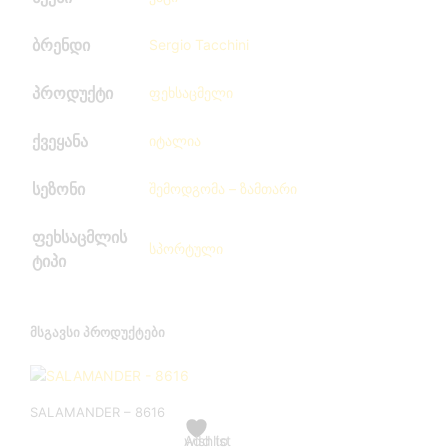
ბრენდი
Sergio Tacchini
პროდუქტი
ფეხსაცმელი
ქვეყანა
იტალია
სეზონი
შემოდგომა – ზამთარი
ფეხსაცმლის
სპორტული
ტიპი
ᲛᲡᲒᲐᲕᲡᲘ ᲞᲠᲝᲓᲣᲥᲢᲔᲑᲘ
This
SALAMANDER – 8616
product
has
Add to wishlist