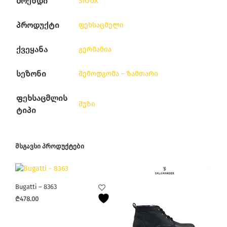
ბრენდი
SIOUX
პროდუქტი
ფეხსაცმელი
ქვეყანა
გერმანია
სეზონი
შემოდგომა – ზამთარი
ფეხსაცმლის
შუზი
ტიპი
ᲛᲡᲒᲐᲕᲡᲘ ᲞᲠᲝᲓᲣᲥᲢᲔᲑᲘ
Bugatti – 8363
₾
478.00
This
product