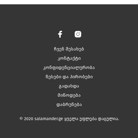
has
on
multiple
the
variants.
product
The
page
options
may
be
chosen
ჩვენ შესახებ
on
კონტაქტი
the
კონფიდენციალურობა
product
page
წესები და პირობები
გადახდა
მიწოდება
დაბრუნება
© 2020 salamander.ge ყველა უფლება დაცულია.