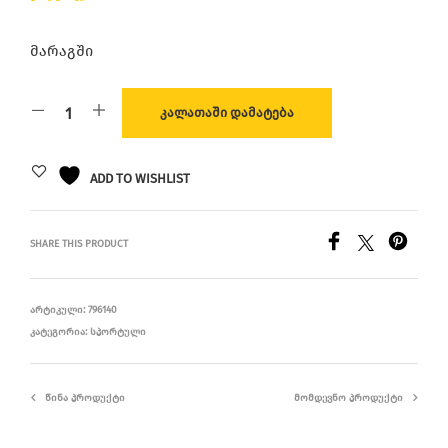
მარაგში
ᲙᲐᲚᲐᲗᲐᲨᲘ ᲓᲐᲛᲐᲢᲔᲑᲐ
ADD TO WISHLIST
SHARE THIS PRODUCT
ᲐᲠᲢᲘᲙᲣᲚᲘ:
796140
ᲙᲐᲢᲔᲒᲝᲠᲘᲐ:
ᲡᲞᲝᲠᲢᲣᲚᲘ
ᲬᲘᲜᲐ ᲞᲠᲝᲓᲣᲥᲢᲘ
ᲛᲝᲛᲓᲔᲕᲜᲝ ᲞᲠᲝᲓᲣᲥᲢᲘ