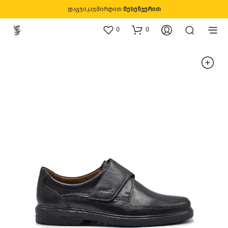
დაგვიკავშირდით
მესენჯერით
0
0