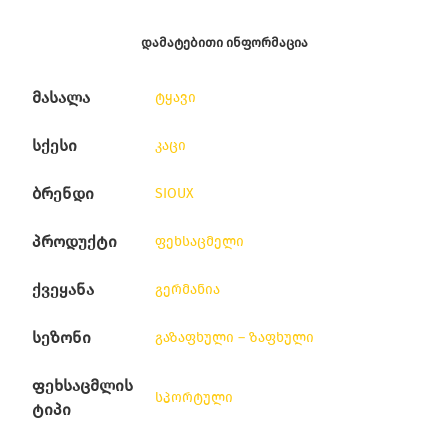
ᲓᲐᲛᲐᲢᲔᲑᲘᲗᲘ ᲘᲜᲤᲝᲠᲛᲐᲪᲘᲐ
მასალა
ტყავი
სქესი
კაცი
ბრენდი
SIOUX
პროდუქტი
ფეხსაცმელი
ქვეყანა
გერმანია
სეზონი
გაზაფხული – ზაფხული
ფეხსაცმლის
სპორტული
ტიპი