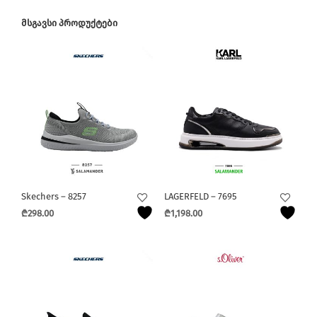
ᲛᲡᲒᲐᲕᲡᲘ ᲞᲠᲝᲓᲣᲥᲢᲔᲑᲘ
Skechers – 8257
LAGERFELD – 7695
₾
298.00
₾
1,198.00
This
This
product
product
has
has
multiple
multiple
variants.
variants.
The
The
options
options