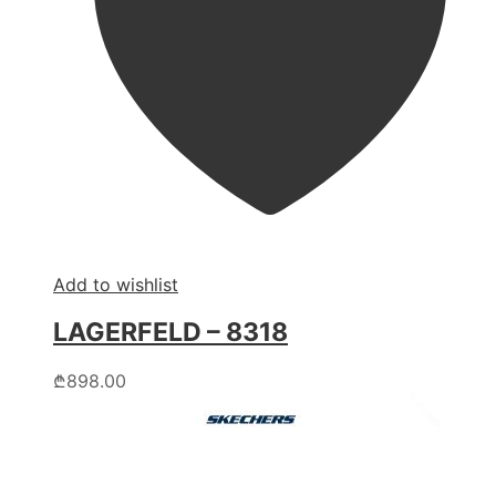
Add to wishlist
LAGERFELD – 8318
This
₾
898.00
product
has
multiple
variants.
The