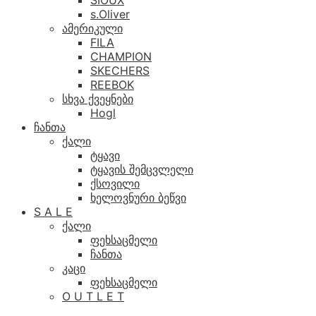
SIOUX
s.Oliver
ამერიკული
FILA
CHAMPION
SKECHERS
REEBOK
სხვა ქვეყნები
Hogl
ჩანთა
ქალი
ტყავი
ტყავის შემცვლელი
ქსოვილი
ხელოვნური ბეწვი
S A L E
ქალი
ფეხსაცმელი
ჩანთა
კაცი
ფეხსაცმელი
O U T L E T