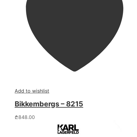
Add to wishlist
Bikkembergs – 8215
This
₾
848.00
product
has
multiple