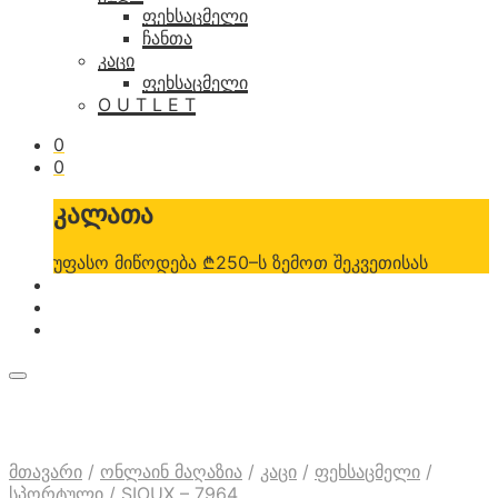
ფეხსაცმელი
ჩანთა
კაცი
ფეხსაცმელი
O U T L E T
0
0
კალათა
უფასო მიწოდება ₾250–ს ზემოთ შეკვეთისას
მთავარი
/
ონლაინ მაღაზია
/
კაცი
/
ფეხსაცმელი
/
სპორტული
/
SIOUX – 7964