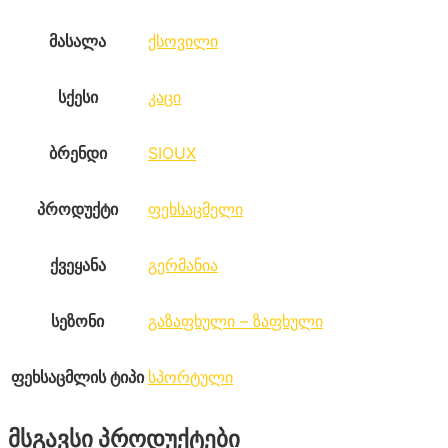
მასალა
ქსოვილი
სქესი
კაცი
ბრენდი
SIOUX
პროდუქტი
ფეხსაცმელი
ქვეყანა
გერმანია
სეზონი
გაზაფხული – ზაფხული
ფეხსაცმლის ტიპი
სპორტული
მსგავსი პროდუქტები