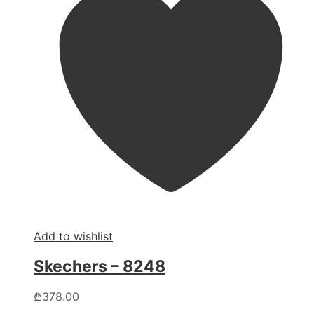
Add to wishlist
Skechers – 8248
This
₾
378.00
product