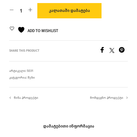
ᲙᲐᲚᲐᲗᲐᲨᲘ ᲓᲐᲛᲐᲢᲔᲑᲐ
ADD TO WISHLIST
SHARE THIS PRODUCT
ᲐᲠᲢᲘᲙᲣᲚᲘ:
5031
ᲙᲐᲢᲔᲒᲝᲠᲘᲐ:
ᲨᲣᲖᲘ
ᲬᲘᲜᲐ ᲞᲠᲝᲓᲣᲥᲢᲘ
ᲛᲝᲛᲓᲔᲕᲜᲝ ᲞᲠᲝᲓᲣᲥᲢᲘ
ᲓᲐᲛᲐᲢᲔᲑᲘᲗᲘ ᲘᲜᲤᲝᲠᲛᲐᲪᲘᲐ