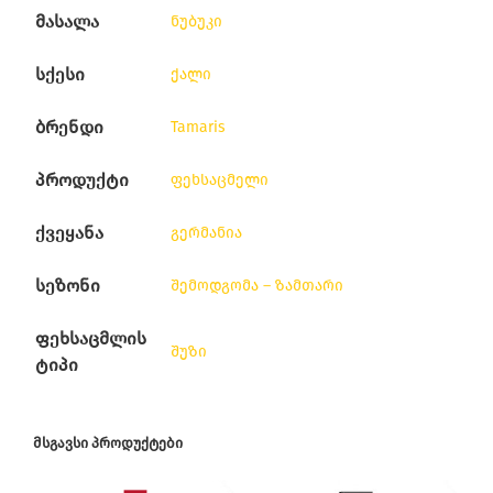
მასალა
ნუბუკი
სქესი
ქალი
ბრენდი
Tamaris
პროდუქტი
ფეხსაცმელი
ქვეყანა
გერმანია
სეზონი
შემოდგომა – ზამთარი
ფეხსაცმლის
შუზი
ტიპი
ᲛᲡᲒᲐᲕᲡᲘ ᲞᲠᲝᲓᲣᲥᲢᲔᲑᲘ