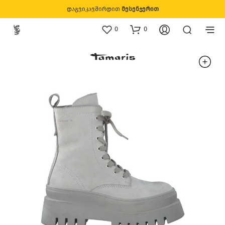
დაგვიკავშირდით
მესენჯერით
0
0