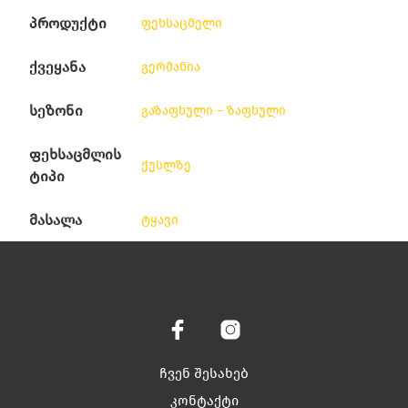
პროდუქტი
ფეხსაცმელი
ქვეყანა
გერმანია
სეზონი
გაზაფხული – ზაფხული
ფეხსაცმლის
ქუსლზე
ტიპი
მასალა
ტყავი
ჩვენ შესახებ
კონტაქტი