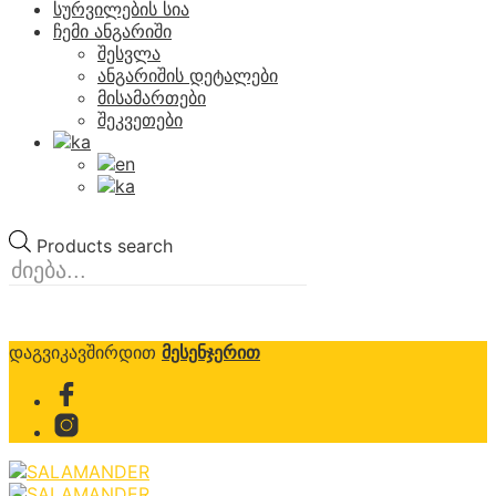
სურვილების სია
ჩემი ანგარიში
შესვლა
ანგარიშის დეტალები
მისამართები
შეკვეთები
Products search
დაგვიკავშირდით
მესენჯერით