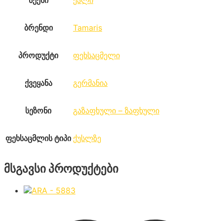
სქესი
ქალი
ბრენდი
Tamaris
პროდუქტი
ფეხსაცმელი
ქვეყანა
გერმანია
სეზონი
გაზაფხული – ზაფხული
ფეხსაცმლის ტიპი
ქუსლზე
მსგავსი პროდუქტები