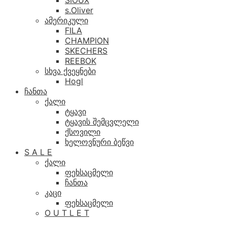
SIOUX
s.Oliver
ამერიკული
FILA
CHAMPION
SKECHERS
REEBOK
სხვა ქვეყნები
Hogl
ჩანთა
ქალი
ტყავი
ტყავის შემცვლელი
ქსოვილი
ხელოვნური ბეწვი
S A L E
ქალი
ფეხსაცმელი
ჩანთა
კაცი
ფეხსაცმელი
O U T L E T