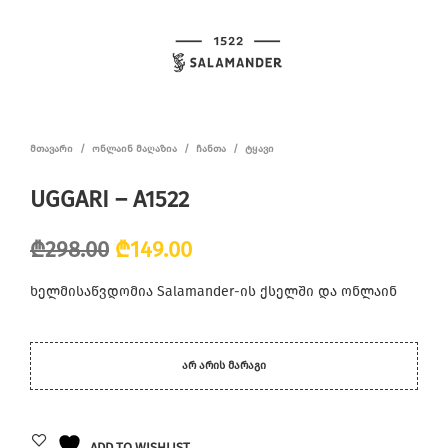
ᲛᲗᲐᲕᲐᲠᲘ
/
ᲝᲜᲚᲐᲘᲜ ᲛᲐᲦᲐᲖᲘᲐ
/
ᲩᲐᲜᲗᲐ
/
ᲢᲧᲐᲕᲘ
UGGARI – A1522
Original
Current
₾
298.00
₾
149.00
price
price
ხელმისაწვდომია Salamander-ის ქსელში და ონლაინ
was:
is:
₾298.00.
₾149.00.
ᲐᲠ ᲐᲠᲘᲡ ᲛᲐᲠᲐᲒᲘ
ADD TO WISHLIST