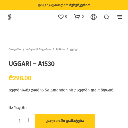
დაგვიკავშირდით
მესენჯერით
0
0
ᲛᲗᲐᲕᲐᲠᲘ
/
ᲝᲜᲚᲐᲘᲜ ᲛᲐᲦᲐᲖᲘᲐ
/
ᲩᲐᲜᲗᲐ
/
ᲢᲧᲐᲕᲘ
UGGARI – A1530
₾
298.00
ხელმისაწვდომია Salamander-ის ქსელში და ონლაინ
მარაგში
ᲙᲐᲚᲐᲗᲐᲨᲘ ᲓᲐᲛᲐᲢᲔᲑᲐ