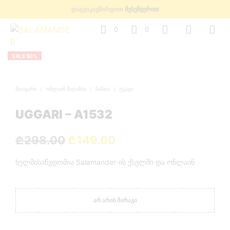
დაგვიკავშირდით
მესენჯერით
0
0
SALE 50%
ᲛᲗᲐᲕᲐᲠᲘ
/
ᲝᲜᲚᲐᲘᲜ ᲛᲐᲦᲐᲖᲘᲐ
/
ᲩᲐᲜᲗᲐ
/
ᲢᲧᲐᲕᲘ
UGGARI – A1532
Original
Current
₾
298.00
₾
149.00
price
price
ხელმისაწვდომია Salamander-ის ქსელში და ონლაინ
was:
is:
₾298.00.
₾149.00.
ᲐᲠ ᲐᲠᲘᲡ ᲛᲐᲠᲐᲒᲘ