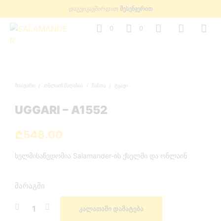
დაგვიკავშირდით
მესენჯერით
0
0
ᲛᲗᲐᲕᲐᲠᲘ
/
ᲝᲜᲚᲐᲘᲜ ᲛᲐᲦᲐᲖᲘᲐ
/
ᲩᲐᲜᲗᲐ
/
ᲢᲧᲐᲕᲘ
UGGARI – A1552
₾
548.00
ხელმისაწვდომია Salamander-ის ქსელში და ონლაინ
მარაგში
ᲙᲐᲚᲐᲗᲐᲨᲘ ᲓᲐᲛᲐᲢᲔᲑᲐ