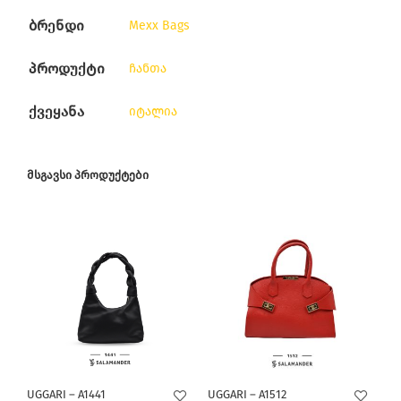
ბრენდი
Mexx Bags
პროდუქტი
ჩანთა
ქვეყანა
იტალია
ᲛᲡᲒᲐᲕᲡᲘ ᲞᲠᲝᲓᲣᲥᲢᲔᲑᲘ
UGGARI – A1441
UGGARI – A1512