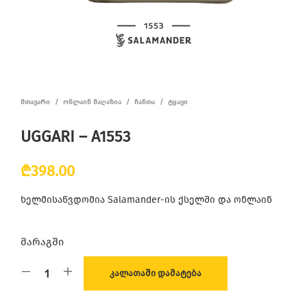
ᲛᲗᲐᲕᲐᲠᲘ
/
ᲝᲜᲚᲐᲘᲜ ᲛᲐᲦᲐᲖᲘᲐ
/
ᲩᲐᲜᲗᲐ
/
ᲢᲧᲐᲕᲘ
UGGARI – A1553
₾
398.00
ხელმისაწვდომია Salamander-ის ქსელში და ონლაინ
მარაგში
ᲙᲐᲚᲐᲗᲐᲨᲘ ᲓᲐᲛᲐᲢᲔᲑᲐ