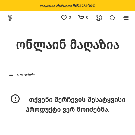
დაგვიკავშირდით
მესენჯერით
0
0
ონლაინ მაღაზია
ᲒᲐᲤᲘᲚᲢᲕᲠᲐ
თქვენი შერჩევის შესატყვისი
პროდუქტი ვერ მოიძებნა.