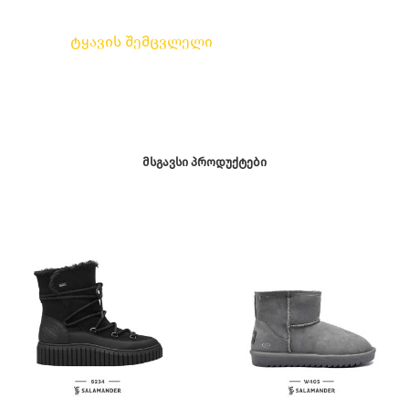
ტყავის შემცვლელი
ᲛᲡᲒᲐᲕᲡᲘ ᲞᲠᲝᲓᲣᲥᲢᲔᲑᲘ