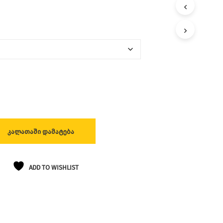
Ლ
Ა
Თ
Შ
Ი
Პ
Რ
Ო
Დ
Უ
Ქ
Ტ
Ე
Ბ
ᲙᲐᲚᲐᲗᲐᲨᲘ ᲓᲐᲛᲐᲢᲔᲑᲐ
Ი
Ა
Რ
Ა
ADD TO WISHLIST
Რ
Ი
Ს
.