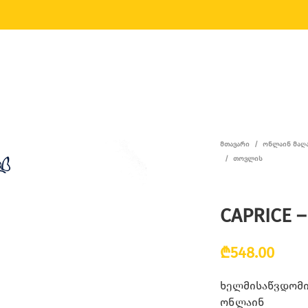
ᲛᲗᲐᲕᲐᲠᲘ
/
ᲝᲜᲚᲐᲘᲜ ᲛᲐᲦ
/
ᲗᲝᲕᲚᲘᲡ
CAPRICE –
₾
548.00
ხელმისაწვდომია
ონლაინ