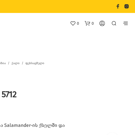
0
0
ᲐᲖᲘᲐ
/
ᲥᲐᲚᲘ
/
ᲤᲔᲮᲡᲐᲪᲛᲔᲚᲘ
 5712
Თ
Ქ
Ვ
Ე
Ნ
Კ
 Salamander-ის ქსელში და
Ა