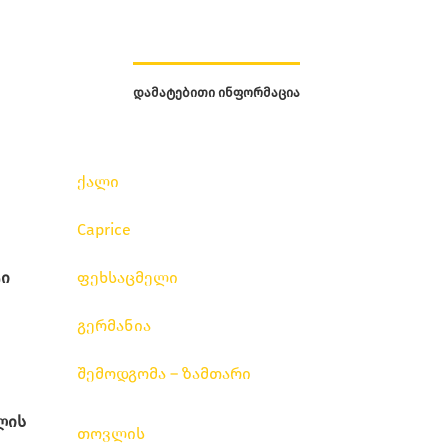
ᲓᲐᲛᲐᲢᲔᲑᲘᲗᲘ ᲘᲜᲤᲝᲠᲛᲐᲪᲘᲐ
ქალი
Caprice
ი
ფეხსაცმელი
გერმანია
შემოდგომა – ზამთარი
ლის
თოვლის