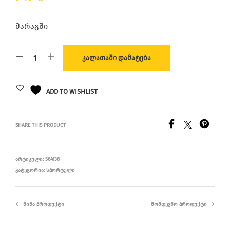
მარაგში
ᲙᲐᲚᲐᲗᲐᲨᲘ ᲓᲐᲛᲐᲢᲔᲑᲐ
ADD TO WISHLIST
SHARE THIS PRODUCT
ᲐᲠᲢᲘᲙᲣᲚᲘ:
564136
ᲙᲐᲢᲔᲒᲝᲠᲘᲐ:
ᲡᲞᲝᲠᲢᲣᲚᲘ
ᲬᲘᲜᲐ ᲞᲠᲝᲓᲣᲥᲢᲘ
ᲛᲝᲛᲓᲔᲕᲜᲝ ᲞᲠᲝᲓᲣᲥᲢᲘ