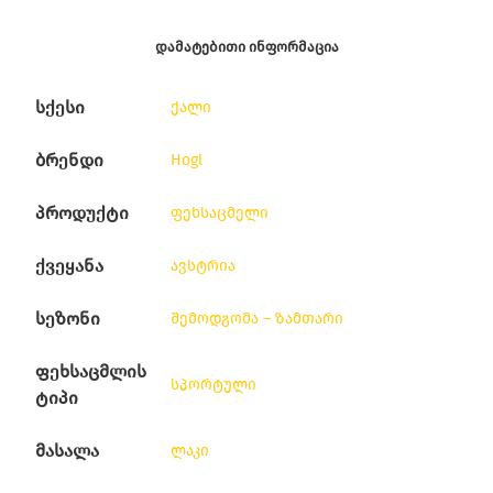
ᲓᲐᲛᲐᲢᲔᲑᲘᲗᲘ ᲘᲜᲤᲝᲠᲛᲐᲪᲘᲐ
სქესი
ქალი
ბრენდი
Hogl
პროდუქტი
ფეხსაცმელი
ქვეყანა
ავსტრია
სეზონი
შემოდგომა – ზამთარი
ფეხსაცმლის
სპორტული
ტიპი
მასალა
ლაკი