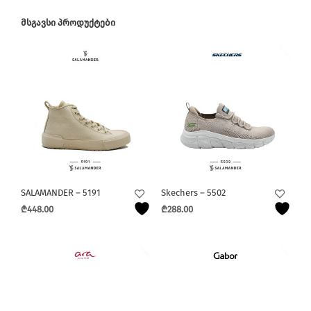
ᲛᲡᲒᲐᲕᲡᲘ ᲞᲠᲝᲓᲣᲥᲢᲔᲑᲘ
SALAMANDER – 5191
Skechers – 5502
₾
448.00
₾
288.00
This
This
product
product
has
has
multiple
multiple
variants.
variants.
The
The
options
options