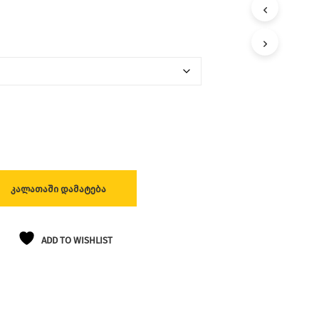
Ლ
Ა
Თ
Შ
Ი
Პ
Რ
Ო
Დ
Უ
Ქ
Ტ
Ე
Ბ
ᲙᲐᲚᲐᲗᲐᲨᲘ ᲓᲐᲛᲐᲢᲔᲑᲐ
Ი
Ა
Რ
Ა
ADD TO WISHLIST
Რ
Ი
Ს
.