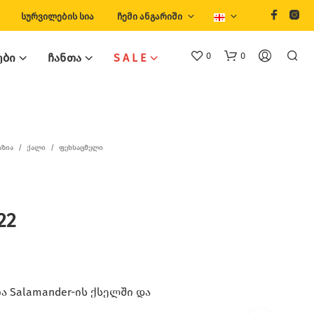
ᲡᲣᲠᲕᲘᲚᲔᲑᲘᲡ ᲡᲘᲐ
ᲩᲔᲛᲘ ᲐᲜᲒᲐᲠᲘᲨᲘ
0
0
ᲔᲑᲘ
ᲩᲐᲜᲗᲐ
S A L E
ᲐᲖᲘᲐ
/
ᲥᲐᲚᲘ
/
ᲤᲔᲮᲡᲐᲪᲛᲔᲚᲘ
22
Თ
Ქ
Ვ
Ე
Ნ
Კ
 Salamander-ის ქსელში და
Ა