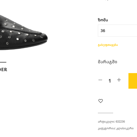
ᲖᲝᲛᲐ
ᲒᲐᲡᲣᲤᲗᲐᲕᲔᲑᲐ
მარაგში
ᲐᲠᲢᲘᲙᲣᲚᲘ:
632236
ᲙᲐᲢᲔᲒᲝᲠᲘᲐ:
ᲙᲚᲐᲡᲘᲙᲣᲠᲘ