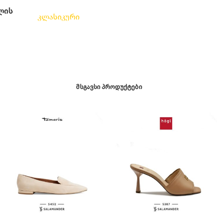
ლის
კლასიკური
ᲛᲡᲒᲐᲕᲡᲘ ᲞᲠᲝᲓᲣᲥᲢᲔᲑᲘ