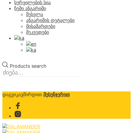
სურვილების სია
ჩემი ანგარიში
შესვლა
ანგარიშის დეტალები
მისამართები
შეკვეთები
Products search
დაგვიკავშირდით
მესენჯერით