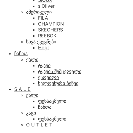
SIOUX
s.Oliver
ამერიკული
FILA
CHAMPION
SKECHERS
REEBOK
სხვა ქვეყნები
Hogl
ჩანთა
ქალი
ტყავი
ტყავის შემცვლელი
ქსოვილი
ხელოვნური ბეწვი
S A L E
ქალი
ფეხსაცმელი
ჩანთა
კაცი
ფეხსაცმელი
O U T L E T