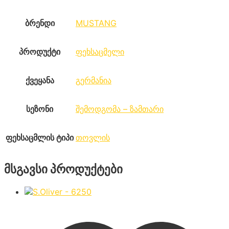
ბრენდი
MUSTANG
პროდუქტი
ფეხსაცმელი
ქვეყანა
გერმანია
სეზონი
შემოდგომა – ზამთარი
ფეხსაცმლის ტიპი
თოვლის
მსგავსი პროდუქტები