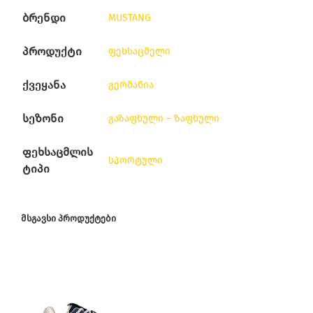
ბრენდი
MUSTANG
პროდუქტი
ფეხსაცმელი
ქვეყანა
გერმანია
სეზონი
გაზაფხული – ზაფხული
ფეხსაცმლის
სპორტული
ტიპი
ᲛᲡᲒᲐᲕᲡᲘ ᲞᲠᲝᲓᲣᲥᲢᲔᲑᲘ