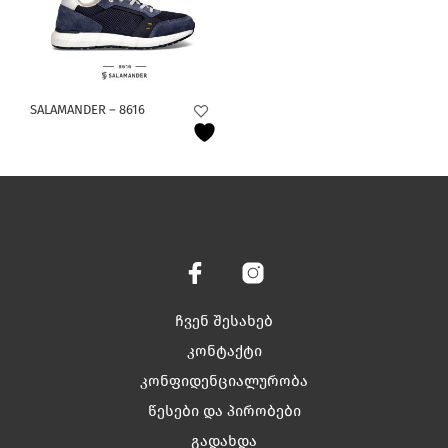
This
SALAMANDER – 8616
product
has
multiple
variants.
The
options
may
be
chosen
on
ჩვენ შესახებ
the
product
კონტაქტი
page
კონფიდენციალურობა
წესები და პირობები
გადახდა