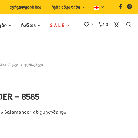
ᲡᲣᲠᲕᲘᲚᲔᲑᲘᲡ ᲡᲘᲐ
ᲩᲔᲛᲘ ᲐᲜᲒᲐᲠᲘᲨᲘ
0
0
ᲔᲑᲘ
ᲩᲐᲜᲗᲐ
S A L E
ᲐᲖᲘᲐ
/
ᲙᲐᲪᲘ
/
ᲤᲔᲮᲡᲐᲪᲛᲔᲚᲘ
ER – 8585
 Salamander-ის ქსელში და