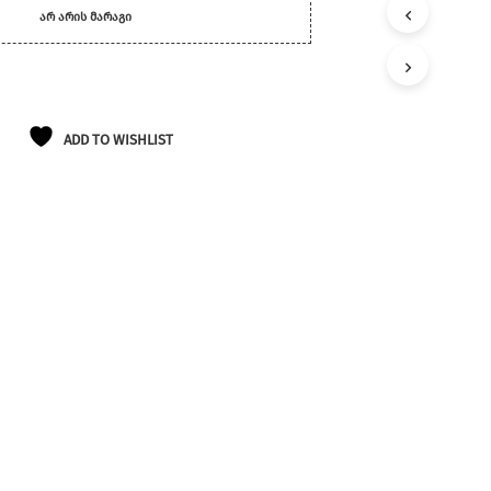
ᲐᲠ ᲐᲠᲘᲡ ᲛᲐᲠᲐᲒᲘ
ADD TO WISHLIST