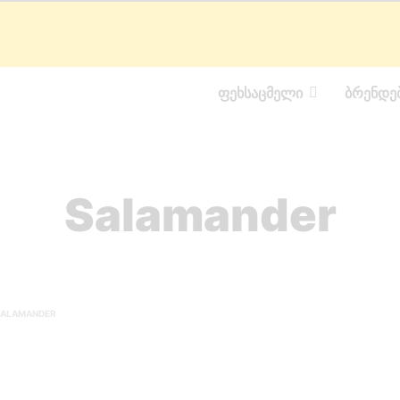
ᲤᲔᲮᲡᲐᲪᲛᲔᲚᲘ
ᲑᲠᲔᲜᲓᲔ
Salamander
ALAMANDER