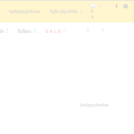
ᲡᲣᲠᲕᲘᲚᲔᲑᲘᲡ ᲡᲘᲐ
ᲩᲔᲛᲘ ᲐᲜᲒᲐᲠᲘᲨᲘ
0
0
ᲑᲘ
ᲩᲐᲜᲗᲐ
S A L E