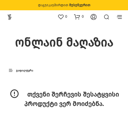
დაგვიკავშირდით
მესენჯერით
0
0
ონლაინ მაღაზია
ᲒᲐᲤᲘᲚᲢᲕᲠᲐ
თქვენი შერჩევის შესატყვისი
პროდუქტი ვერ მოიძებნა.