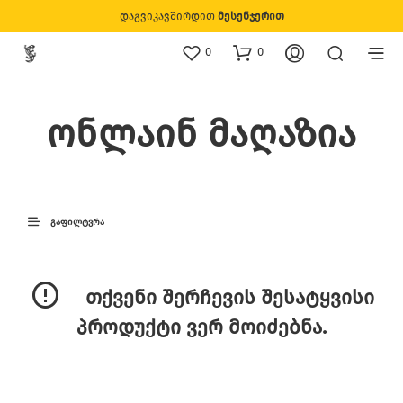
დაგვიკავშირდით
მესენჯერით
0
0
ონლაინ მაღაზია
ᲒᲐᲤᲘᲚᲢᲕᲠᲐ
თქვენი შერჩევის შესატყვისი
პროდუქტი ვერ მოიძებნა.