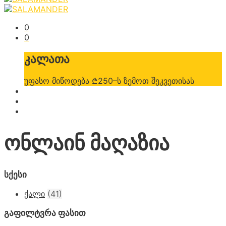
0
0
კალათა
უფასო მიწოდება ₾250–ს ზემოთ შეკვეთისას
ონლაინ მაღაზია
სქესი
ქალი
(41)
გაფილტვრა ფასით