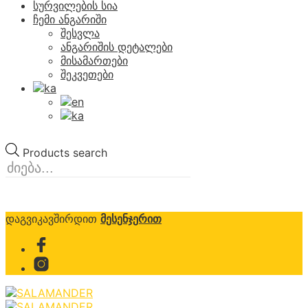
სურვილების სია
ჩემი ანგარიში
შესვლა
ანგარიშის დეტალები
მისამართები
შეკვეთები
Products search
დაგვიკავშირდით
მესენჯერით