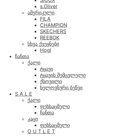
SIOUX
s.Oliver
ამერიკული
FILA
CHAMPION
SKECHERS
REEBOK
სხვა ქვეყნები
Hogl
ჩანთა
ქალი
ტყავი
ტყავის შემცვლელი
ქსოვილი
ხელოვნური ბეწვი
S A L E
ქალი
ფეხსაცმელი
ჩანთა
კაცი
ფეხსაცმელი
O U T L E T