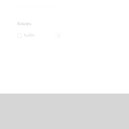
ᲛᲐᲡᲐᲚᲐ
Ზამში
1