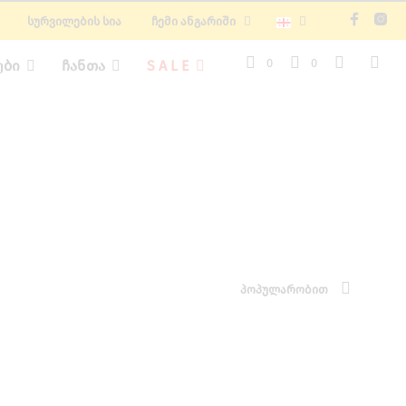
ᲡᲣᲠᲕᲘᲚᲔᲑᲘᲡ ᲡᲘᲐ
ᲩᲔᲛᲘ ᲐᲜᲒᲐᲠᲘᲨᲘ
0
0
ᲔᲑᲘ
ᲩᲐᲜᲗᲐ
S A L E
ᲞᲝᲞᲣᲚᲐᲠᲝᲑᲘᲗ