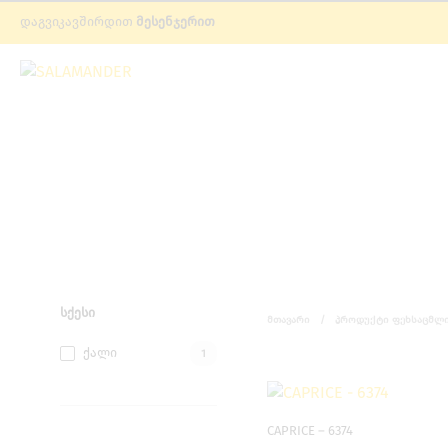
დაგვიკავშირდით
მესენჯერით
ᲡᲥᲔᲡᲘ
ᲛᲗᲐᲕᲐᲠᲘ
/
ᲞᲠᲝᲓᲣᲥᲢᲘ ᲤᲔᲮᲡᲐᲪᲛᲚᲘ
Ქალი
1
CAPRICE – 6374