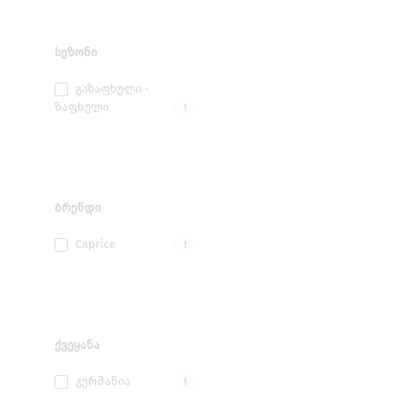
ᲡᲔᲖᲝᲜᲘ
Გაზაფხული -
Ზაფხული
1
ᲑᲠᲔᲜᲓᲘ
Caprice
1
ᲥᲕᲔᲧᲐᲜᲐ
Გერმანია
1