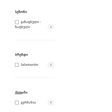
the
product
ᲡᲔᲖᲝᲜᲘ
page
Გაზაფხული -
Ზაფხული
1
ᲑᲠᲔᲜᲓᲘ
Salamander
1
ᲥᲕᲔᲧᲐᲜᲐ
Გერმანია
1