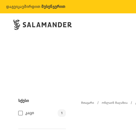
დაგვიკავშირდით
მესენჯერით
ᲡᲥᲔᲡᲘ
ᲛᲗᲐᲕᲐᲠᲘ
/
ᲝᲜᲚᲐᲘᲜ ᲛᲐᲦᲐᲖᲘᲐ
/
Კაცი
1