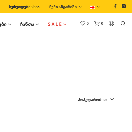
ᲡᲣᲠᲕᲘᲚᲔᲑᲘᲡ ᲡᲘᲐ
ᲩᲔᲛᲘ ᲐᲜᲒᲐᲠᲘᲨᲘ
0
0
ᲔᲑᲘ
ᲩᲐᲜᲗᲐ
S A L E
Თ
Ქ
ᲞᲝᲞᲣᲚᲐᲠᲝᲑᲘᲗ
Ვ
Ე
Ნ
Კ
Ა