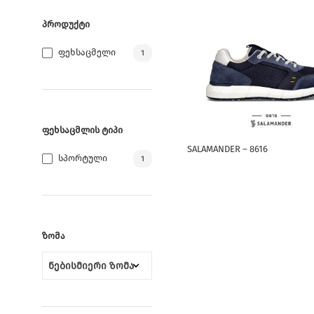
ᲞᲠᲝᲓᲣᲥᲢᲘ
Ფეხსაცმელი
1
ᲤᲔᲮᲡᲐᲪᲛᲚᲘᲡ ᲢᲘᲞᲘ
This
SALAMANDER – 8616
product
Სპორტული
1
has
multiple
variants.
The
ᲖᲝᲛᲐ
options
may
be
chosen
on