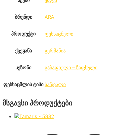
სქესი
ქალი
ბრენდი
ARA
პროდუქტი
ფეხსაცმელი
ქვეყანა
გერმანია
სეზონი
გაზაფხული – ზაფხული
ფეხსაცმლის ტიპი
სანდალი
მსგავსი პროდუქტები