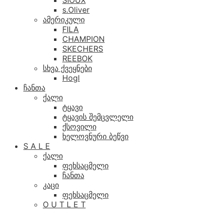
SIOUX
s.Oliver
ამერიკული
FILA
CHAMPION
SKECHERS
REEBOK
სხვა ქვეყნები
Hogl
ჩანთა
ქალი
ტყავი
ტყავის შემცვლელი
ქსოვილი
ხელოვნური ბეწვი
S A L E
ქალი
ფეხსაცმელი
ჩანთა
კაცი
ფეხსაცმელი
O U T L E T