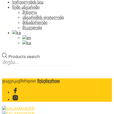
სურვილების სია
ჩემი ანგარიში
შესვლა
ანგარიშის დეტალები
მისამართები
შეკვეთები
Products search
დაგვიკავშირდით
მესენჯერით