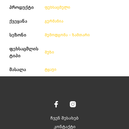
პროდუქტი
ფეხსაცმელი
ქვეყანა
გერმანია
სეზონი
შემოდგომა – ზამთარი
ფეხსაცმლის
შუზი
ტიპი
მასალა
ტყავი
ჩვენ შესახებ
კონტაქტი